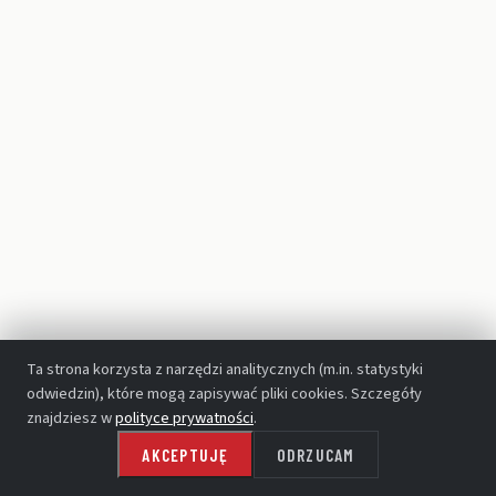
TEATR WIELKI - OPERA NARODOWA
Ta strona korzysta z narzędzi analitycznych (m.in. statystyki
odwiedzin), które mogą zapisywać pliki cookies. Szczegóły
znajdziesz w
polityce prywatności
.
AKCEPTUJĘ
ODRZUCAM