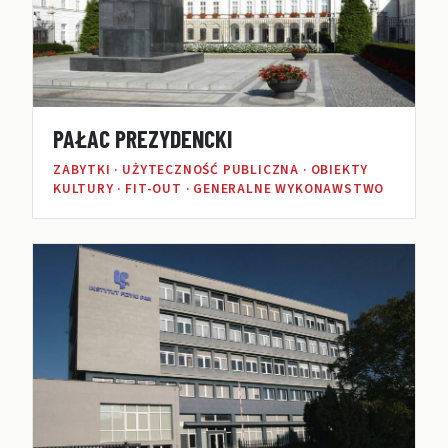
PAŁAC PREZYDENCKI
ZABYTKI · UŻYTECZNOŚĆ PUBLICZNA · OBIEKTY
KULTURY · FIT-OUT · GENERALNE WYKONAWSTWO