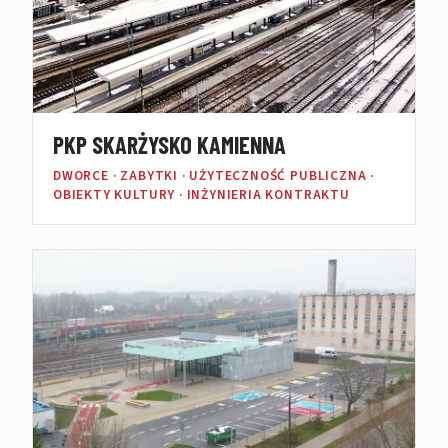
PKP SKARŻYSKO KAMIENNA
DWORCE · ZABYTKI · UŻYTECZNOŚĆ PUBLICZNA ·
OBIEKTY KULTURY · INŻYNIERIA KONTRAKTU