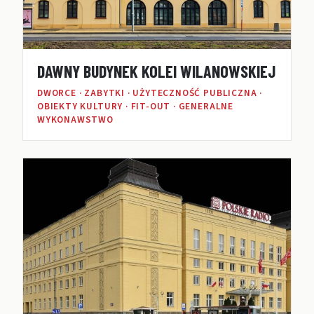
DAWNY BUDYNEK KOLEI WILANOWSKIEJ
DWORCE · ZABYTKI · UŻYTECZNOŚĆ PUBLICZNA ·
OBIEKTY KULTURY · FIT-OUT · GENERALNE
WYKONAWSTWO