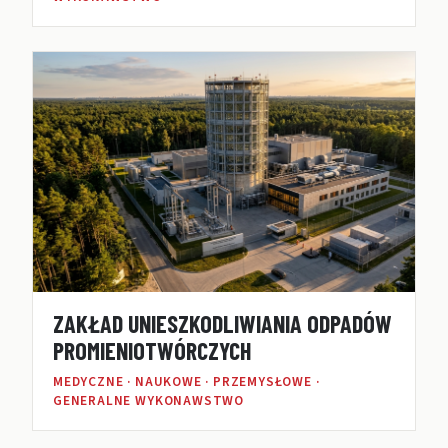
ZAKŁAD UNIESZKODLIWIANIA ODPADÓW
PROMIENIOTWÓRCZYCH
MEDYCZNE · NAUKOWE · PRZEMYSŁOWE ·
GENERALNE WYKONAWSTWO