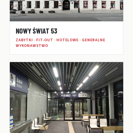
NOWY ŚWIAT 53
ZABYTKI · FIT-OUT · HOTELOWE · GENERALNE
WYKONAWSTWO