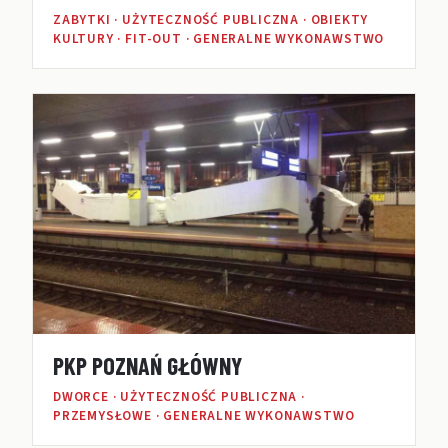
ZABYTKI · UŻYTECZNOŚĆ PUBLICZNA · OBIEKTY
KULTURY · FIT-OUT · GENERALNE WYKONAWSTWO
PKP POZNAŃ GŁÓWNY
DWORCE · UŻYTECZNOŚĆ PUBLICZNA ·
PRZEMYSŁOWE · GENERALNE WYKONAWSTWO