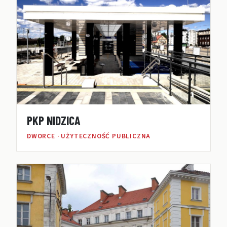
PKP NIDZICA
DWORCE · UŻYTECZNOŚĆ PUBLICZNA