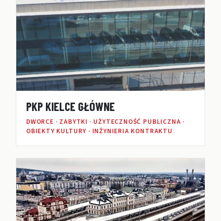
PKP KIELCE GŁÓWNE
DWORCE · ZABYTKI · UŻYTECZNOŚĆ PUBLICZNA ·
OBIEKTY KULTURY · INŻYNIERIA KONTRAKTU