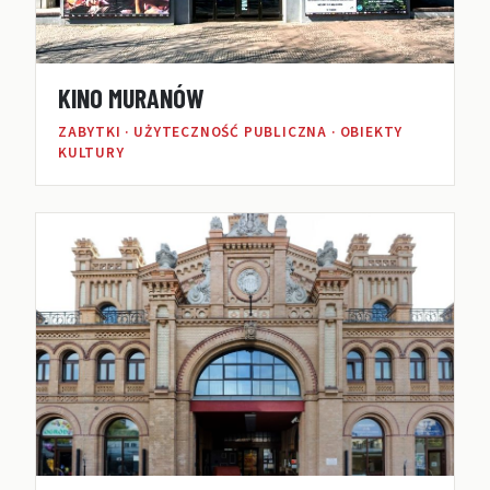
KINO MURANÓW
ZABYTKI · UŻYTECZNOŚĆ PUBLICZNA · OBIEKTY
KULTURY