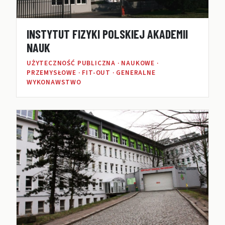
INSTYTUT FIZYKI POLSKIEJ AKADEMII
NAUK
UŻYTECZNOŚĆ PUBLICZNA · NAUKOWE ·
PRZEMYSŁOWE · FIT-OUT · GENERALNE
WYKONAWSTWO