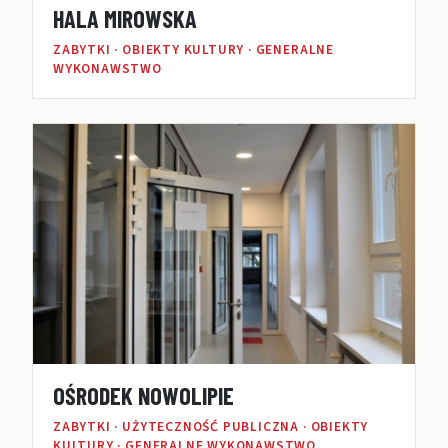
HALA MIROWSKA
ZABYTKI · OBIEKTY KULTURY · GENERALNE
WYKONAWSTWO
OŚRODEK NOWOLIPIE
ZABYTKI · UŻYTECZNOŚĆ PUBLICZNA · OBIEKTY
KULTURY · GENERALNE WYKONAWSTWO