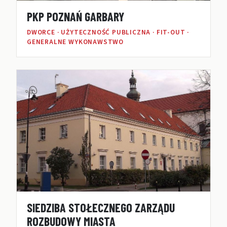
PKP POZNAŃ GARBARY
DWORCE · UŻYTECZNOŚĆ PUBLICZNA · FIT-OUT ·
GENERALNE WYKONAWSTWO
SIEDZIBA STOŁECZNEGO ZARZĄDU
ROZBUDOWY MIASTA