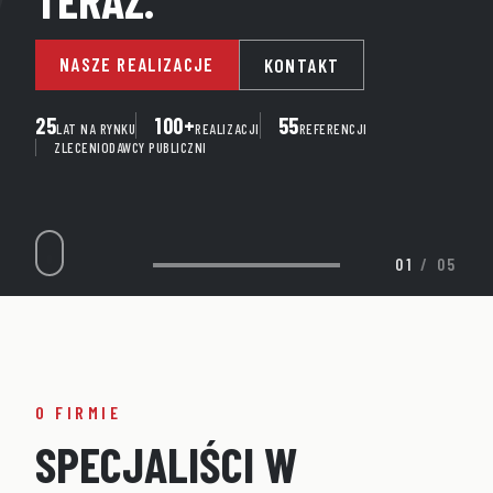
NASZE REALIZACJE
KONTAKT
25
100+
55
LAT NA RYNKU
REALIZACJI
REFERENCJI
ZLECENIODAWCY PUBLICZNI
02
/
05
O FIRMIE
S
P
E
C
J
A
L
I
Ś
C
I
W