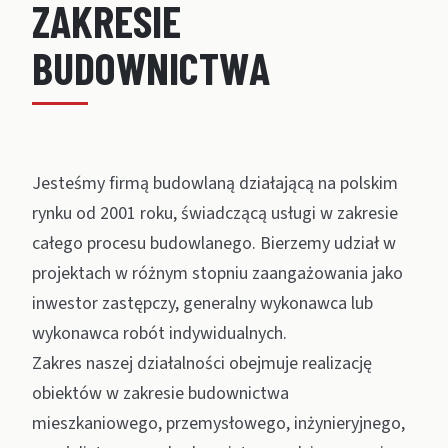
Z
A
K
R
E
S
I
E
B
U
D
O
W
N
I
C
T
W
A
Jesteśmy firmą budowlaną działającą na polskim
rynku od 2001 roku, świadczącą usługi w zakresie
całego procesu budowlanego. Bierzemy udział w
projektach w różnym stopniu zaangażowania jako
inwestor zastępczy, generalny wykonawca lub
wykonawca robót indywidualnych.
Zakres naszej działalności obejmuje realizację
obiektów w zakresie budownictwa
mieszkaniowego, przemysłowego, inżynieryjnego,