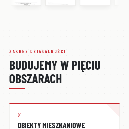
ZAKRES DZIAŁALNOŚCI
B
U
D
U
J
E
M
Y
W
P
I
Ę
C
I
U
O
B
S
Z
A
R
A
C
H
01
OBIEKTY MIESZKANIOWE