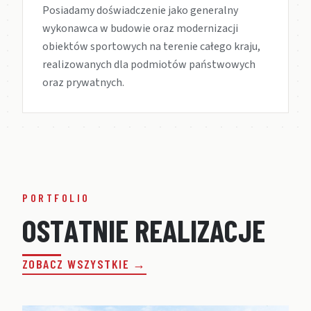
Posiadamy doświadczenie jako generalny
wykonawca w budowie oraz modernizacji
obiektów sportowych na terenie całego kraju,
realizowanych dla podmiotów państwowych
oraz prywatnych.
PORTFOLIO
O
S
T
A
T
N
I
E
R
E
A
L
I
Z
A
C
J
E
ZOBACZ WSZYSTKIE →