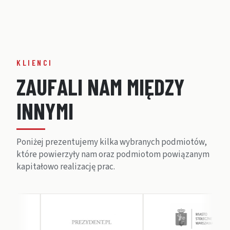
RENOWACJA ZABYTKOWEJ WIEŻY CIŚNIEŃ NA
STACJI FILTRÓW W WARSZAWIE
KLIENCI
Z
A
U
F
A
L
I
N
A
M
M
I
Ę
D
Z
Y
I
N
N
Y
M
I
Poniżej prezentujemy kilka wybranych podmiotów,
które powierzyły nam oraz podmiotom powiązanym
kapitałowo realizację prac.