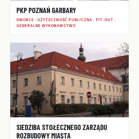
PKP POZNAŃ GARBARY
DWORCE · UŻYTECZNOŚĆ PUBLICZNA · FIT-OUT ·
GENERALNE WYKONAWSTWO
SIEDZIBA STOŁECZNEGO ZARZĄDU
ROZBUDOWY MIASTA