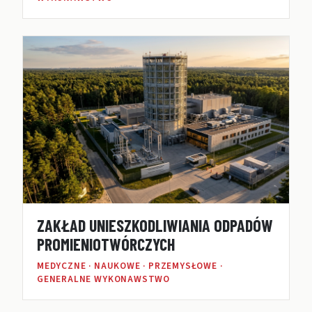
ZAKŁAD UNIESZKODLIWIANIA ODPADÓW
PROMIENIOTWÓRCZYCH
MEDYCZNE · NAUKOWE · PRZEMYSŁOWE ·
GENERALNE WYKONAWSTWO