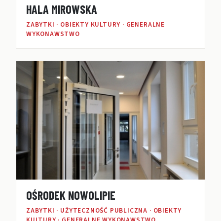
HALA MIROWSKA
ZABYTKI · OBIEKTY KULTURY · GENERALNE
WYKONAWSTWO
OŚRODEK NOWOLIPIE
ZABYTKI · UŻYTECZNOŚĆ PUBLICZNA · OBIEKTY
KULTURY · GENERALNE WYKONAWSTWO