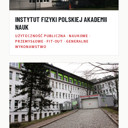
INSTYTUT FIZYKI POLSKIEJ AKADEMII
NAUK
UŻYTECZNOŚĆ PUBLICZNA · NAUKOWE ·
PRZEMYSŁOWE · FIT-OUT · GENERALNE
WYKONAWSTWO