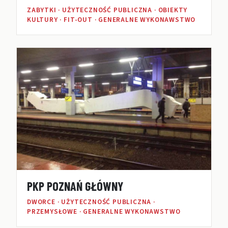
ZABYTKI · UŻYTECZNOŚĆ PUBLICZNA · OBIEKTY
KULTURY · FIT-OUT · GENERALNE WYKONAWSTWO
PKP POZNAŃ GŁÓWNY
DWORCE · UŻYTECZNOŚĆ PUBLICZNA ·
PRZEMYSŁOWE · GENERALNE WYKONAWSTWO