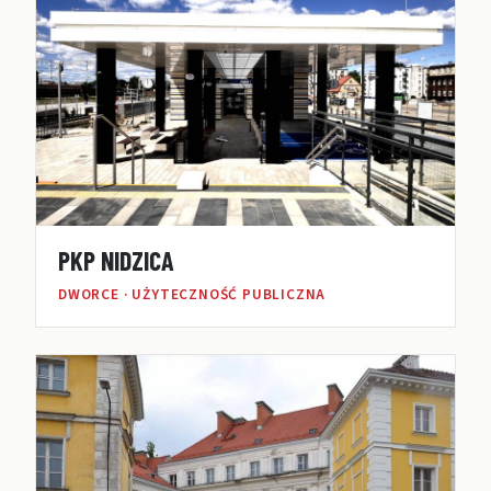
PKP NIDZICA
DWORCE · UŻYTECZNOŚĆ PUBLICZNA