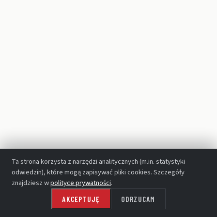
TEATR WIELKI - OPERA NARODOWA
Ta strona korzysta z narzędzi analitycznych (m.in. statystyki
odwiedzin), które mogą zapisywać pliki cookies. Szczegóły
znajdziesz w
polityce prywatności
.
AKCEPTUJĘ
ODRZUCAM