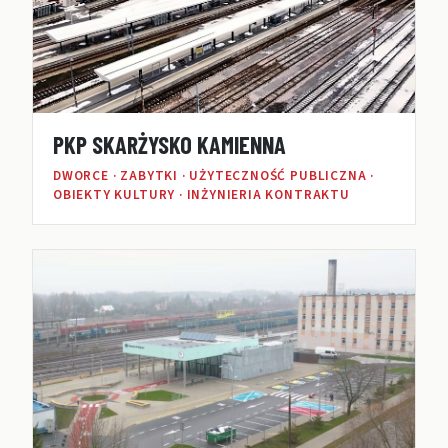
PKP SKARŻYSKO KAMIENNA
DWORCE · ZABYTKI · UŻYTECZNOŚĆ PUBLICZNA ·
OBIEKTY KULTURY · INŻYNIERIA KONTRAKTU