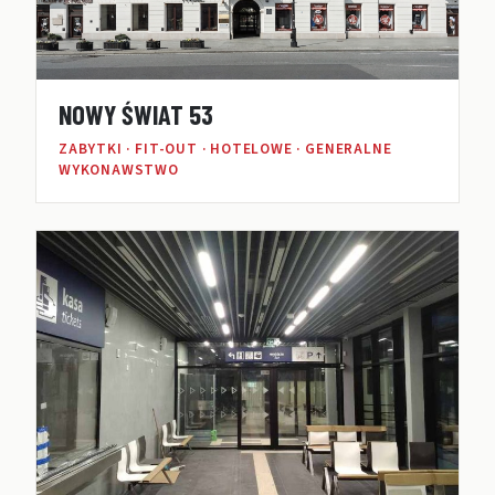
NOWY ŚWIAT 53
ZABYTKI · FIT-OUT · HOTELOWE · GENERALNE
WYKONAWSTWO