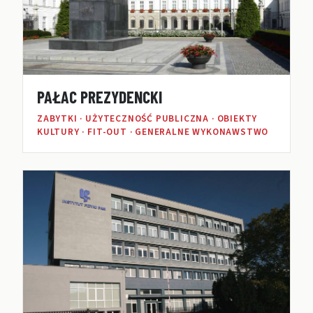
PAŁAC PREZYDENCKI
ZABYTKI · UŻYTECZNOŚĆ PUBLICZNA · OBIEKTY
KULTURY · FIT-OUT · GENERALNE WYKONAWSTWO