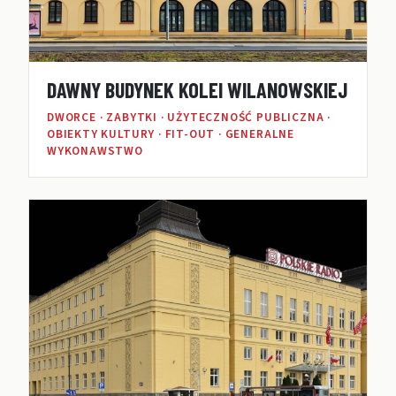
DAWNY BUDYNEK KOLEI WILANOWSKIEJ
DWORCE · ZABYTKI · UŻYTECZNOŚĆ PUBLICZNA ·
OBIEKTY KULTURY · FIT-OUT · GENERALNE
WYKONAWSTWO