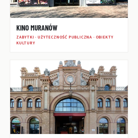
KINO MURANÓW
ZABYTKI · UŻYTECZNOŚĆ PUBLICZNA · OBIEKTY
KULTURY