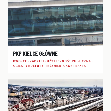
PKP KIELCE GŁÓWNE
DWORCE · ZABYTKI · UŻYTECZNOŚĆ PUBLICZNA ·
OBIEKTY KULTURY · INŻYNIERIA KONTRAKTU