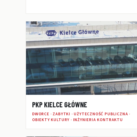
PKP KIELCE GŁÓWNE
DWORCE · ZABYTKI · UŻYTECZNOŚĆ PUBLICZNA ·
OBIEKTY KULTURY · INŻYNIERIA KONTRAKTU