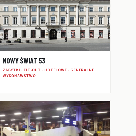
NOWY ŚWIAT 53
ZABYTKI · FIT-OUT · HOTELOWE · GENERALNE
WYKONAWSTWO