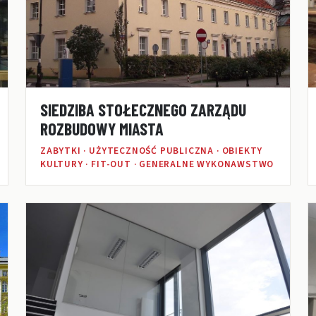
SIEDZIBA STOŁECZNEGO ZARZĄDU
ROZBUDOWY MIASTA
ZABYTKI · UŻYTECZNOŚĆ PUBLICZNA · OBIEKTY
KULTURY · FIT-OUT · GENERALNE WYKONAWSTWO