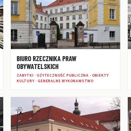
BIURO RZECZNIKA PRAW
OBYWATELSKICH
ZABYTKI · UŻYTECZNOŚĆ PUBLICZNA · OBIEKTY
KULTURY · GENERALNE WYKONAWSTWO