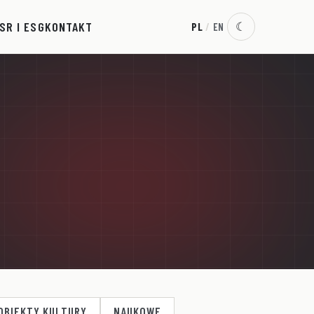
SR I ESG
KONTAKT
☾
PL
/
EN
OBIEKTY KULTURY
NAUKOWE