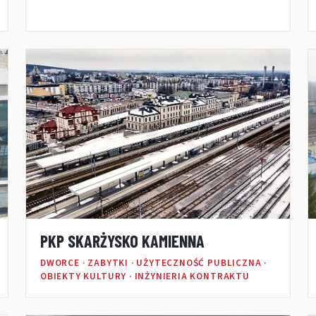
PKP SKARŻYSKO KAMIENNA
DWORCE · ZABYTKI · UŻYTECZNOŚĆ PUBLICZNA ·
OBIEKTY KULTURY · INŻYNIERIA KONTRAKTU