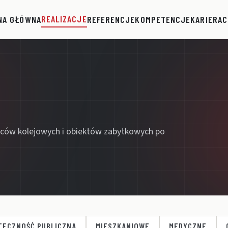
REALIZACJE
NA GŁÓWNA
REFERENCJE
KOMPETENCJE
KARIERA
C
ców kolejowych i obiektów zabytkowych po
TECZNOŚĆ PUBLICZNA
MIESZKANIOWE
MEDYCZNE