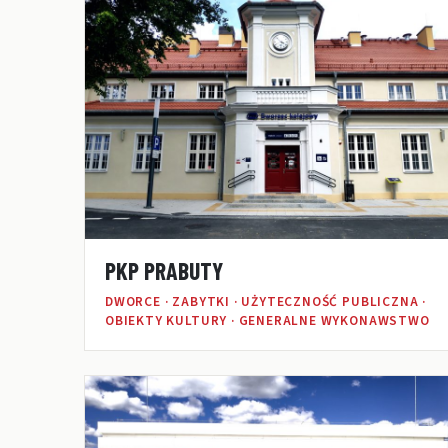
PKP PRABUTY
DWORCE · ZABYTKI · UŻYTECZNOŚĆ PUBLICZNA ·
OBIEKTY KULTURY · GENERALNE WYKONAWSTWO