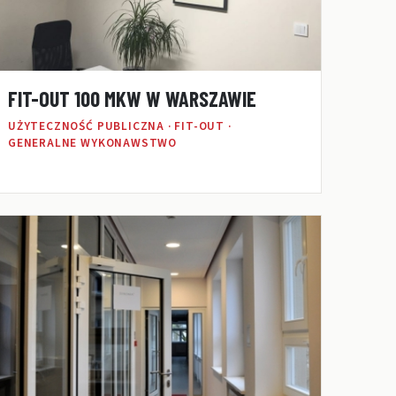
FIT-OUT 100 MKW W WARSZAWIE
UŻYTECZNOŚĆ PUBLICZNA · FIT-OUT ·
GENERALNE WYKONAWSTWO