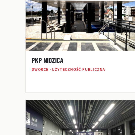
PKP NIDZICA
DWORCE · UŻYTECZNOŚĆ PUBLICZNA