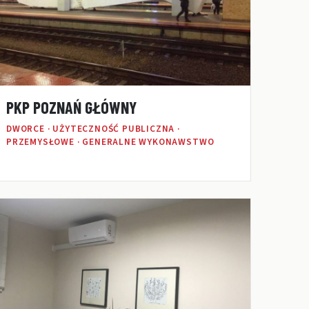
PKP POZNAŃ GŁÓWNY
DWORCE · UŻYTECZNOŚĆ PUBLICZNA ·
PRZEMYSŁOWE · GENERALNE WYKONAWSTWO