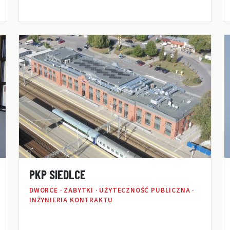
PKP SIEDLCE
DWORCE · ZABYTKI · UŻYTECZNOŚĆ PUBLICZNA ·
INŻYNIERIA KONTRAKTU