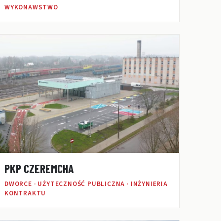
WYKONAWSTWO
PKP CZEREMCHA
DWORCE · UŻYTECZNOŚĆ PUBLICZNA · INŻYNIERIA
KONTRAKTU