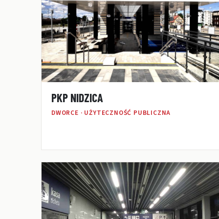
PKP NIDZICA
DWORCE · UŻYTECZNOŚĆ PUBLICZNA