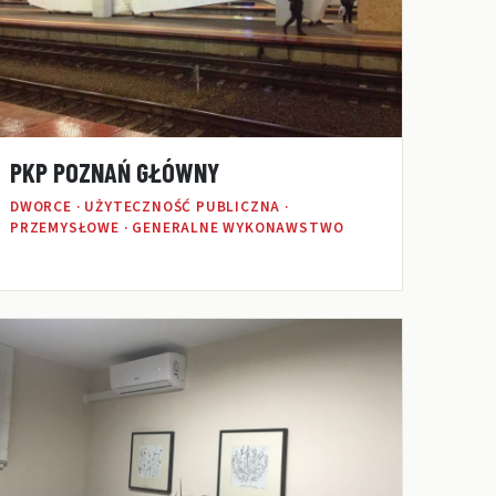
PKP POZNAŃ GŁÓWNY
DWORCE · UŻYTECZNOŚĆ PUBLICZNA ·
PRZEMYSŁOWE · GENERALNE WYKONAWSTWO