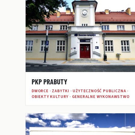
PKP PRABUTY
DWORCE · ZABYTKI · UŻYTECZNOŚĆ PUBLICZNA ·
OBIEKTY KULTURY · GENERALNE WYKONAWSTWO