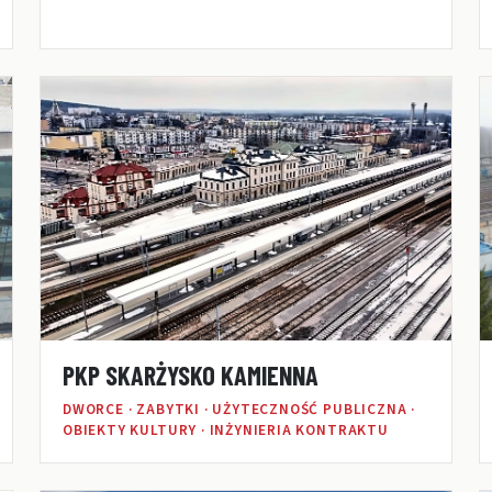
PKP SKARŻYSKO KAMIENNA
DWORCE · ZABYTKI · UŻYTECZNOŚĆ PUBLICZNA ·
OBIEKTY KULTURY · INŻYNIERIA KONTRAKTU