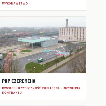
WYKONAWSTWO
PKP CZEREMCHA
DWORCE · UŻYTECZNOŚĆ PUBLICZNA · INŻYNIERIA
KONTRAKTU