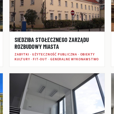
SIEDZIBA STOŁECZNEGO ZARZĄDU
ROZBUDOWY MIASTA
ZABYTKI · UŻYTECZNOŚĆ PUBLICZNA · OBIEKTY
KULTURY · FIT-OUT · GENERALNE WYKONAWSTWO