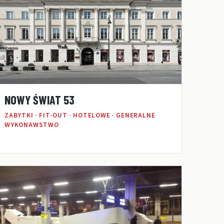
NOWY ŚWIAT 53
ZABYTKI · FIT-OUT · HOTELOWE · GENERALNE
WYKONAWSTWO