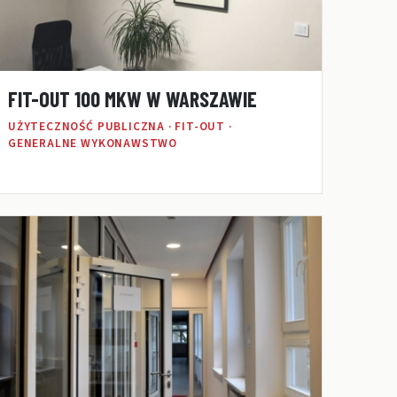
FIT-OUT 100 MKW W WARSZAWIE
UŻYTECZNOŚĆ PUBLICZNA · FIT-OUT ·
GENERALNE WYKONAWSTWO