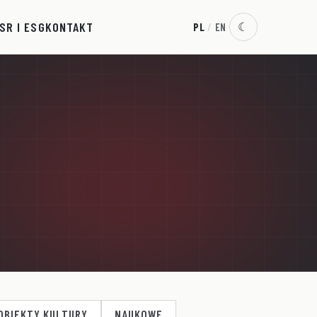
SR I ESG
KONTAKT
☾
PL
/
EN
OBIEKTY KULTURY
NAUKOWE