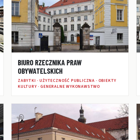
BIURO RZECZNIKA PRAW
OBYWATELSKICH
ZABYTKI · UŻYTECZNOŚĆ PUBLICZNA · OBIEKTY
KULTURY · GENERALNE WYKONAWSTWO