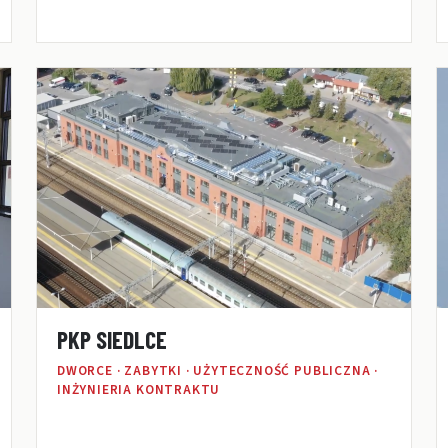
PKP SIEDLCE
DWORCE · ZABYTKI · UŻYTECZNOŚĆ PUBLICZNA ·
INŻYNIERIA KONTRAKTU