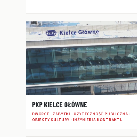
PKP KIELCE GŁÓWNE
DWORCE · ZABYTKI · UŻYTECZNOŚĆ PUBLICZNA ·
OBIEKTY KULTURY · INŻYNIERIA KONTRAKTU