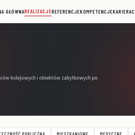
REALIZACJE
NA GŁÓWNA
REFERENCJE
KOMPETENCJE
KARIERA
C
ców kolejowych i obiektów zabytkowych po
TECZNOŚĆ PUBLICZNA
MIESZKANIOWE
MEDYCZNE