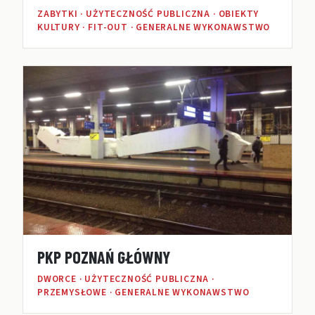
ZABYTKI · UŻYTECZNOŚĆ PUBLICZNA · OBIEKTY
KULTURY · FIT-OUT · GENERALNE WYKONAWSTWO
PKP POZNAŃ GŁÓWNY
DWORCE · UŻYTECZNOŚĆ PUBLICZNA ·
PRZEMYSŁOWE · GENERALNE WYKONAWSTWO