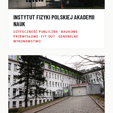
INSTYTUT FIZYKI POLSKIEJ AKADEMII
NAUK
UŻYTECZNOŚĆ PUBLICZNA · NAUKOWE ·
PRZEMYSŁOWE · FIT-OUT · GENERALNE
WYKONAWSTWO