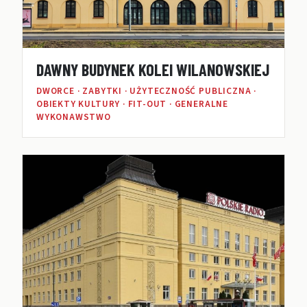
DAWNY BUDYNEK KOLEI WILANOWSKIEJ
DWORCE · ZABYTKI · UŻYTECZNOŚĆ PUBLICZNA ·
OBIEKTY KULTURY · FIT-OUT · GENERALNE
WYKONAWSTWO