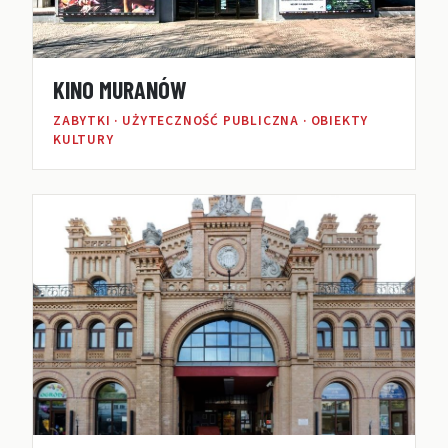
KINO MURANÓW
ZABYTKI · UŻYTECZNOŚĆ PUBLICZNA · OBIEKTY
KULTURY