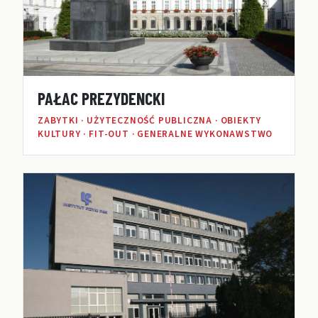
PAŁAC PREZYDENCKI
ZABYTKI · UŻYTECZNOŚĆ PUBLICZNA · OBIEKTY
KULTURY · FIT-OUT · GENERALNE WYKONAWSTWO