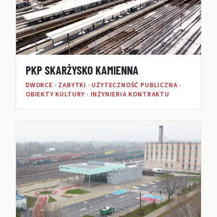
PKP SKARŻYSKO KAMIENNA
DWORCE · ZABYTKI · UŻYTECZNOŚĆ PUBLICZNA ·
OBIEKTY KULTURY · INŻYNIERIA KONTRAKTU