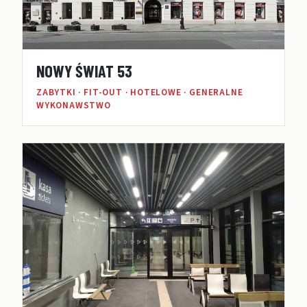
NOWY ŚWIAT 53
ZABYTKI · FIT-OUT · HOTELOWE · GENERALNE
WYKONAWSTWO