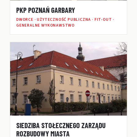
PKP POZNAŃ GARBARY
DWORCE · UŻYTECZNOŚĆ PUBLICZNA · FIT-OUT ·
GENERALNE WYKONAWSTWO
SIEDZIBA STOŁECZNEGO ZARZĄDU
ROZBUDOWY MIASTA