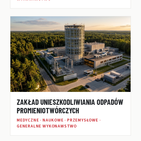
ZAKŁAD UNIESZKODLIWIANIA ODPADÓW
PROMIENIOTWÓRCZYCH
MEDYCZNE · NAUKOWE · PRZEMYSŁOWE ·
GENERALNE WYKONAWSTWO