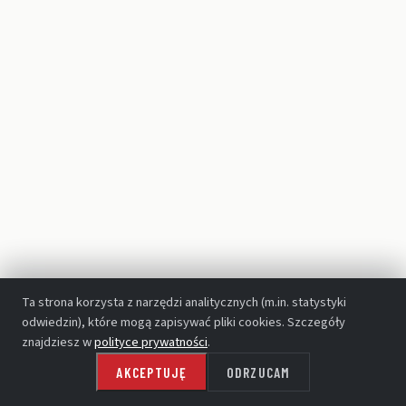
TEATR WIELKI - OPERA NARODOWA
Ta strona korzysta z narzędzi analitycznych (m.in. statystyki
odwiedzin), które mogą zapisywać pliki cookies. Szczegóły
znajdziesz w
polityce prywatności
.
AKCEPTUJĘ
ODRZUCAM