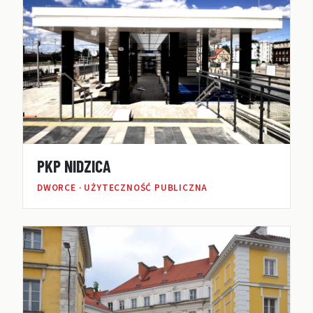
PKP NIDZICA
DWORCE · UŻYTECZNOŚĆ PUBLICZNA