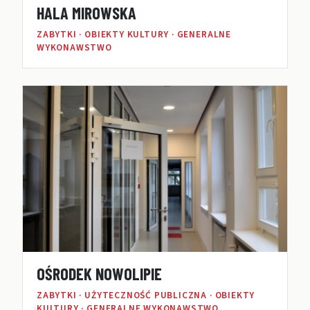
HALA MIROWSKA
ZABYTKI · OBIEKTY KULTURY · GENERALNE
WYKONAWSTWO
OŚRODEK NOWOLIPIE
ZABYTKI · UŻYTECZNOŚĆ PUBLICZNA · OBIEKTY
KULTURY · GENERALNE WYKONAWSTWO