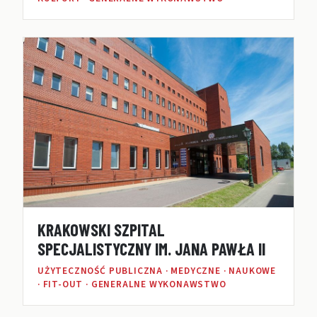
KRAKOWSKI SZPITAL
SPECJALISTYCZNY IM. JANA PAWŁA II
UŻYTECZNOŚĆ PUBLICZNA · MEDYCZNE · NAUKOWE
· FIT-OUT · GENERALNE WYKONAWSTWO