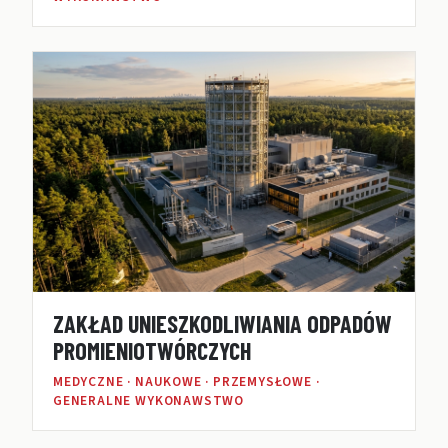
ZAKŁAD UNIESZKODLIWIANIA ODPADÓW
PROMIENIOTWÓRCZYCH
MEDYCZNE · NAUKOWE · PRZEMYSŁOWE ·
GENERALNE WYKONAWSTWO