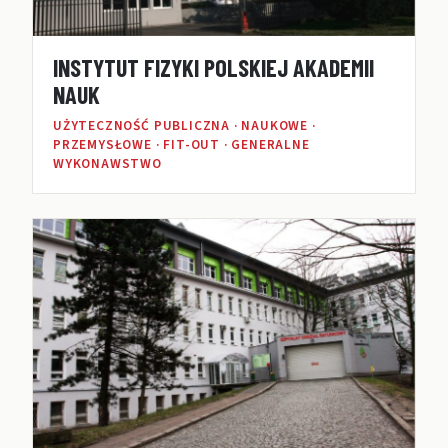
INSTYTUT FIZYKI POLSKIEJ AKADEMII
NAUK
UŻYTECZNOŚĆ PUBLICZNA · NAUKOWE ·
PRZEMYSŁOWE · FIT-OUT · GENERALNE
WYKONAWSTWO