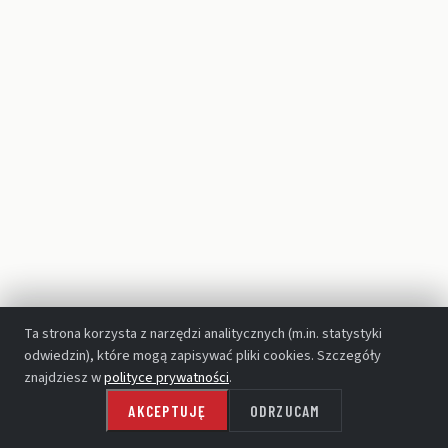
TEATR WIELKI - OPERA NARODOWA
Ta strona korzysta z narzędzi analitycznych (m.in. statystyki
odwiedzin), które mogą zapisywać pliki cookies. Szczegóły
znajdziesz w
polityce prywatności
.
AKCEPTUJĘ
ODRZUCAM