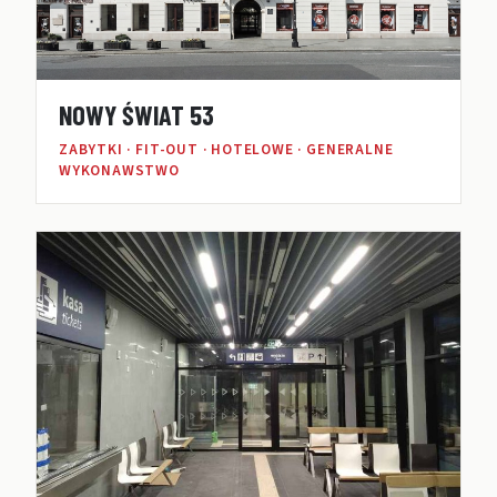
NOWY ŚWIAT 53
ZABYTKI · FIT-OUT · HOTELOWE · GENERALNE
WYKONAWSTWO