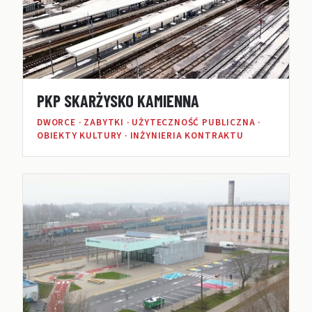
PKP SKARŻYSKO KAMIENNA
DWORCE · ZABYTKI · UŻYTECZNOŚĆ PUBLICZNA ·
OBIEKTY KULTURY · INŻYNIERIA KONTRAKTU