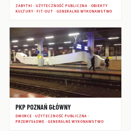
ZABYTKI · UŻYTECZNOŚĆ PUBLICZNA · OBIEKTY
KULTURY · FIT-OUT · GENERALNE WYKONAWSTWO
PKP POZNAŃ GŁÓWNY
DWORCE · UŻYTECZNOŚĆ PUBLICZNA ·
PRZEMYSŁOWE · GENERALNE WYKONAWSTWO