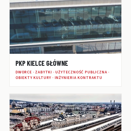
PKP KIELCE GŁÓWNE
DWORCE · ZABYTKI · UŻYTECZNOŚĆ PUBLICZNA ·
OBIEKTY KULTURY · INŻYNIERIA KONTRAKTU