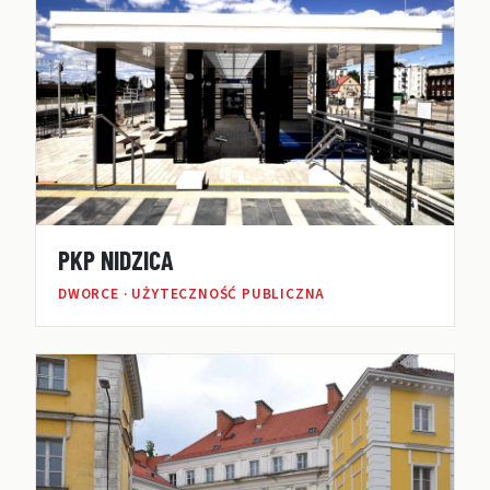
PKP NIDZICA
DWORCE · UŻYTECZNOŚĆ PUBLICZNA