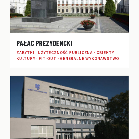
PAŁAC PREZYDENCKI
ZABYTKI · UŻYTECZNOŚĆ PUBLICZNA · OBIEKTY
KULTURY · FIT-OUT · GENERALNE WYKONAWSTWO