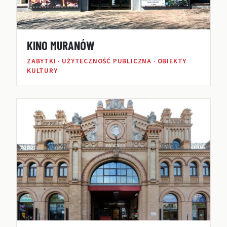
KINO MURANÓW
ZABYTKI · UŻYTECZNOŚĆ PUBLICZNA · OBIEKTY
KULTURY