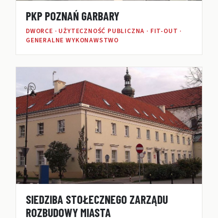
PKP POZNAŃ GARBARY
DWORCE · UŻYTECZNOŚĆ PUBLICZNA · FIT-OUT ·
GENERALNE WYKONAWSTWO
SIEDZIBA STOŁECZNEGO ZARZĄDU
ROZBUDOWY MIASTA