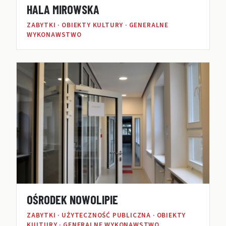
HALA MIROWSKA
ZABYTKI · OBIEKTY KULTURY · GENERALNE
WYKONAWSTWO
OŚRODEK NOWOLIPIE
ZABYTKI · UŻYTECZNOŚĆ PUBLICZNA · OBIEKTY
KULTURY · GENERALNE WYKONAWSTWO