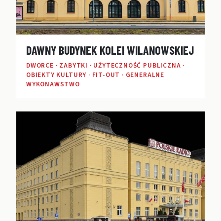
DAWNY BUDYNEK KOLEI WILANOWSKIEJ
DWORCE · ZABYTKI · UŻYTECZNOŚĆ PUBLICZNA ·
OBIEKTY KULTURY · FIT-OUT · GENERALNE
WYKONAWSTWO