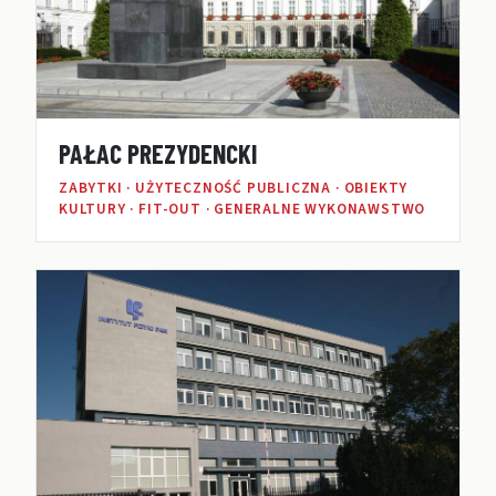
PAŁAC PREZYDENCKI
ZABYTKI · UŻYTECZNOŚĆ PUBLICZNA · OBIEKTY
KULTURY · FIT-OUT · GENERALNE WYKONAWSTWO