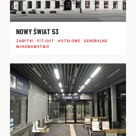
NOWY ŚWIAT 53
ZABYTKI · FIT-OUT · HOTELOWE · GENERALNE
WYKONAWSTWO