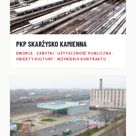
PKP SKARŻYSKO KAMIENNA
DWORCE · ZABYTKI · UŻYTECZNOŚĆ PUBLICZNA ·
OBIEKTY KULTURY · INŻYNIERIA KONTRAKTU