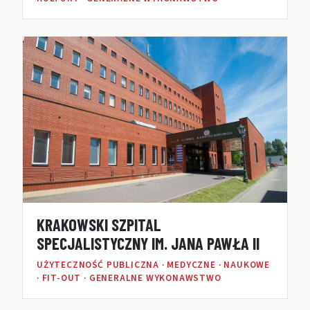
KRAKOWSKI SZPITAL
SPECJALISTYCZNY IM. JANA PAWŁA II
UŻYTECZNOŚĆ PUBLICZNA · MEDYCZNE · NAUKOWE
· FIT-OUT · GENERALNE WYKONAWSTWO