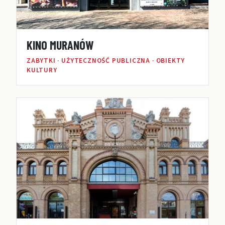
KINO MURANÓW
ZABYTKI · UŻYTECZNOŚĆ PUBLICZNA · OBIEKTY
KULTURY