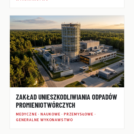
ZAKŁAD UNIESZKODLIWIANIA ODPADÓW
PROMIENIOTWÓRCZYCH
MEDYCZNE · NAUKOWE · PRZEMYSŁOWE ·
GENERALNE WYKONAWSTWO