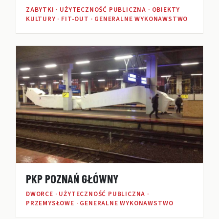
ZABYTKI · UŻYTECZNOŚĆ PUBLICZNA · OBIEKTY
KULTURY · FIT-OUT · GENERALNE WYKONAWSTWO
PKP POZNAŃ GŁÓWNY
DWORCE · UŻYTECZNOŚĆ PUBLICZNA ·
PRZEMYSŁOWE · GENERALNE WYKONAWSTWO