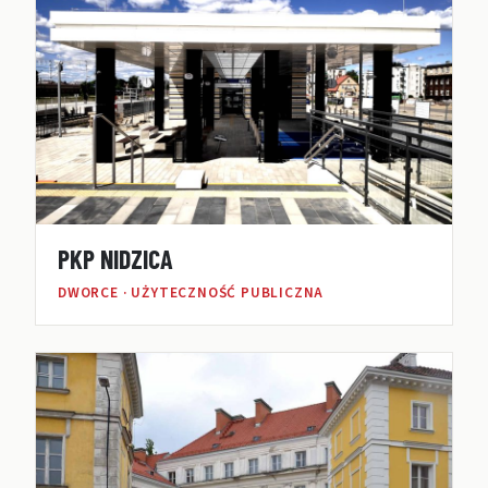
PKP NIDZICA
DWORCE · UŻYTECZNOŚĆ PUBLICZNA