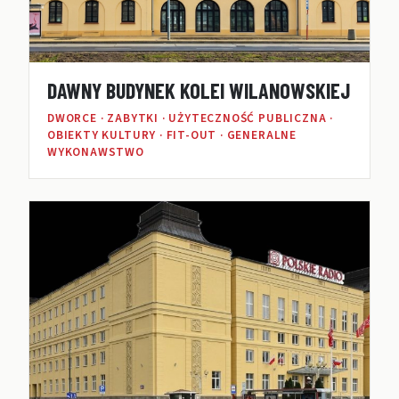
DAWNY BUDYNEK KOLEI WILANOWSKIEJ
DWORCE · ZABYTKI · UŻYTECZNOŚĆ PUBLICZNA ·
OBIEKTY KULTURY · FIT-OUT · GENERALNE
WYKONAWSTWO