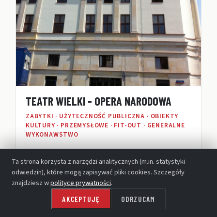
TEATR WIELKI - OPERA NARODOWA
ZABYTKI · UŻYTECZNOŚĆ PUBLICZNA · OBIEKTY
KULTURY · PRZEMYSŁOWE · FIT-OUT · GENERALNE
WYKONAWSTWO
Ta strona korzysta z narzędzi analitycznych (m.in. statystyki
odwiedzin), które mogą zapisywać pliki cookies. Szczegóły
znajdziesz w
polityce prywatności
.
AKCEPTUJĘ
ODRZUCAM