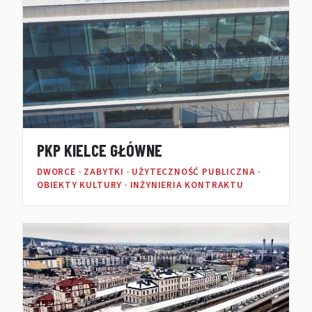
PKP KIELCE GŁÓWNE
DWORCE · ZABYTKI · UŻYTECZNOŚĆ PUBLICZNA ·
OBIEKTY KULTURY · INŻYNIERIA KONTRAKTU