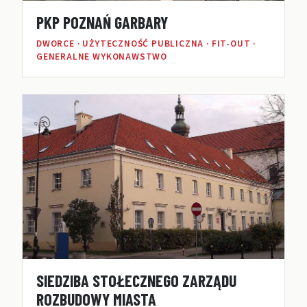
PKP POZNAŃ GARBARY
DWORCE · UŻYTECZNOŚĆ PUBLICZNA · FIT-OUT ·
GENERALNE WYKONAWSTWO
SIEDZIBA STOŁECZNEGO ZARZĄDU
ROZBUDOWY MIASTA