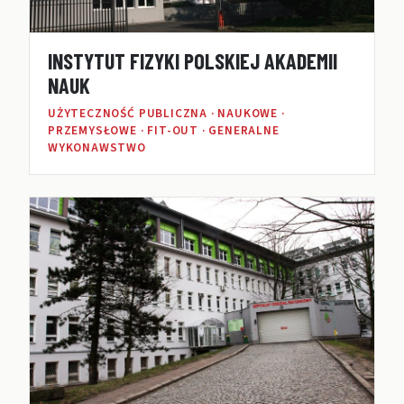
INSTYTUT FIZYKI POLSKIEJ AKADEMII
NAUK
UŻYTECZNOŚĆ PUBLICZNA · NAUKOWE ·
PRZEMYSŁOWE · FIT-OUT · GENERALNE
WYKONAWSTWO