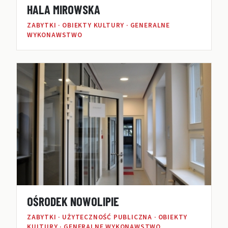
HALA MIROWSKA
ZABYTKI · OBIEKTY KULTURY · GENERALNE
WYKONAWSTWO
OŚRODEK NOWOLIPIE
ZABYTKI · UŻYTECZNOŚĆ PUBLICZNA · OBIEKTY
KULTURY · GENERALNE WYKONAWSTWO